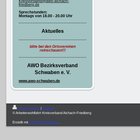
Kreisvorstand@awo-aichach-
friedberg.de
Sprechstunden:
Montags von 18.00 - 20.00 Uhr
Aktuelles
bitte bei den Ortsvereinen
reinschauen!!!
AWO Bezirksverband
Schwaben e. V.
www.awo-schwaben.de
Druckversion
|
Sitemap
© Arbeiterwohlfahrt Kreisverband Aichach-Friedberg
Erstellt mit
IONOS MyWebsite
.