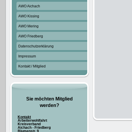
AWO Aichach
AWO Kissing
AWO Mering
AWO Friedberg
Datenschutzerklärung
Impressum
Kontakt / Mitglied
Sie möchten Mitglied
werden?
Kontakt
Arbeiterwohlfahrt
Kreisverband
Aichach - Friedberg
Blumenstr. 9