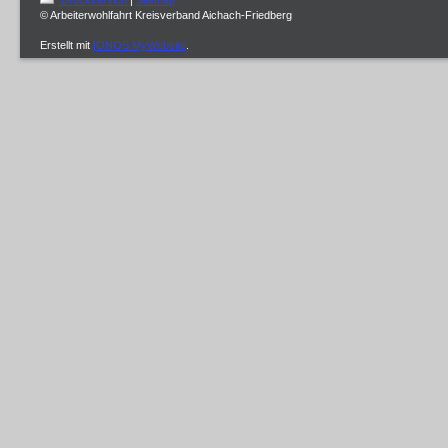
Druckversion
|
Sitemap
© Arbeiterwohlfahrt Kreisverband Aichach-Friedberg
Erstellt mit
IONOS MyWebsite
.